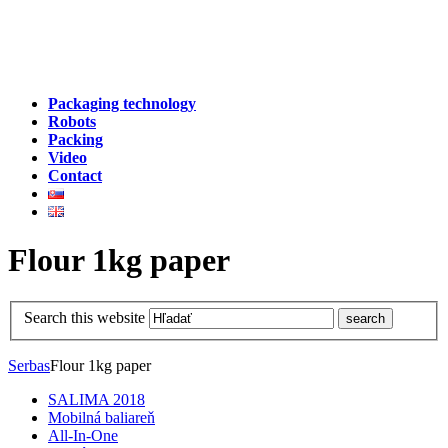
Packaging technology
Robots
Packing
Video
Contact
Flour 1kg paper
Search this website
Serbas
Flour 1kg paper
SALIMA 2018
Mobilná baliareň
All-In-One