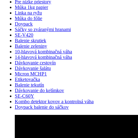
Pre nízke priestory
Múka 1kg papier
Linka na ryžu
Múka do fólie
Doypack
Sáčky so zváranými hranami
SE-V420
Balenie skrutiek
Balenie zeleniny
10-hlavová kombinačná váha
14-hlavová kombinačná váha
Dávkovanie cestovín
Dávkovanie šalátu
Micron MCHP1
Etiketovačka
Balenie tekutín
Dávkovanie do kelímkov
SE-C60Y
Kombo detektor kovov a kontrolná váha
Doypack balenie do sáčkov