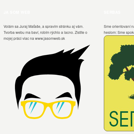
JA SOM WEB
SERBAS
Volám sa Juraj Maťaše, a spravím stránku aj vám.
Sme orientovaní n
Tvorba webu ma baví, robím rýchlo a lacno. Zistite o
heslom: Sme spokoj
mojej práci viac na www.jasomweb.sk