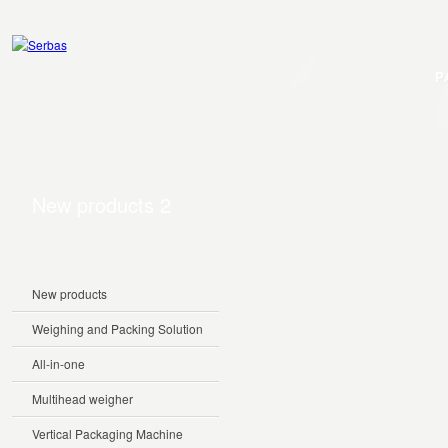
P
New products 2
New products
Weighing and Packing Solution
All-in-one
Multihead weigher
Vertical Packaging Machine