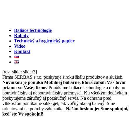
Baliace technológie
Roboty
Technický a hygienický papier
Video
Kontakt
[rev_slider slider3]
Firma SERBAS s.r.o. poskytuje širokú škálu produktov a služieb.
Novinkou je ponuka Mobilnej baliarne, ktorá zabalí Váš tovar
priamo vo Vašej firme.
Ponúkame baliace technológie a obaly pre
potravinársky aj nepotravinársky priemysel. Ku všetkým dodávkam
poskytujeme záručný aj pozáručný servis. Na ochranu pred
vlhkosťou ponúkame silikagel, tak voľný ako aj balený. Sme
orientovaní na potreby zákazníka.
Našim heslom je: Sme spokojní,
keď ste Vy spokojní!