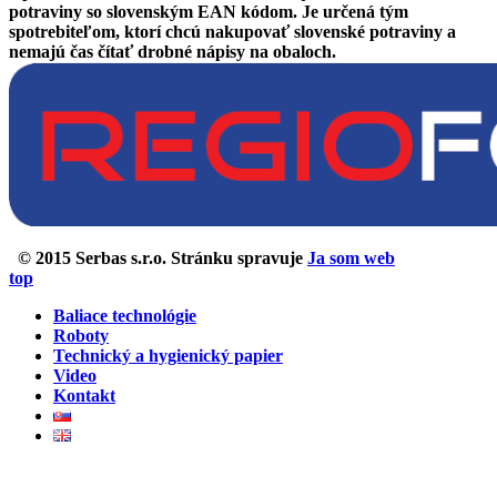
potraviny so slovenským EAN kódom. Je určená tým
spotrebiteľom, ktorí chcú nakupovať slovenské potraviny a
nemajú čas čítať drobné nápisy na obaloch.
© 2015 Serbas s.r.o. Stránku spravuje
Ja som web
top
Baliace technológie
Roboty
Technický a hygienický papier
Video
Kontakt