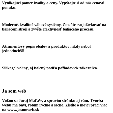
Vynikajúci pomer kvality a ceny. Vypýtajte si od nás cenovú
ponuku.
Moderné, kvalitné váhové systémy. Zmeňte svoj dávkovač na
baliacom stroji a zvýšte efektívnosť baliaceho procesu.
Atramentový popis obalov a produktov nikdy nebol
jednoduchší!
Silikagel voľný, aj balený podľa požiadaviek zákazníka.
Ja som web
Volám sa Juraj Maťaše, a spravím stránku aj vám. Tvorba
webu ma baví, robím rýchlo a lacno. Zistite o mojej práci viac
na www.jasomweb.sk