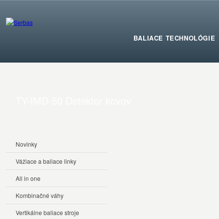
BALIACE TECHNOLÓGIE
TY-IMD-50 Detektor kovov
Novinky
Vážiace a baliace linky
All in one
Kombinačné váhy
Vertikálne baliace stroje