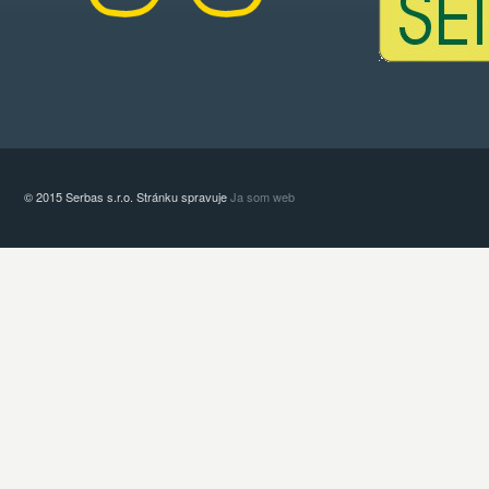
© 2015 Serbas s.r.o. Stránku spravuje
Ja som web