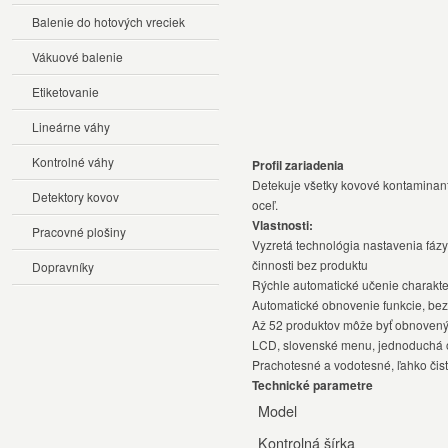
Balenie do hotových vreciek
Vákuové balenie
Etiketovanie
Lineárne váhy
Kontrolné váhy
Profil zariadenia
Detekuje všetky kovové kontaminant
Detektory kovov
oceľ.
Vlastnosti:
Pracovné plošiny
Vyzretá technológia nastavenia fázy
činnosti bez produktu
Dopravníky
Rýchle automatické učenie charakte
Automatické obnovenie funkcie, bez
Až 52 produktov môže byť obnovený
LCD, slovenské menu, jednoduchá 
Prachotesné a vodotesné, ľahko čist
Technické parametre
Model
Kontrolná šírka