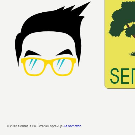
© 2015 Serbas s.r.o. Stránku spravuje
Ja som web