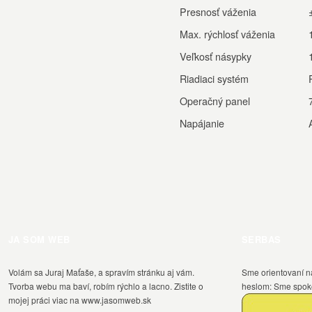
Presnosť váženia
Max. rýchlosť váženia
Veľkosť násypky
Riadiaci systém
Operačný panel
Napájanie
JA SOM WEB
SERBAS
Volám sa Juraj Maťaše, a spravím stránku aj vám.
Sme orientovaní n
Tvorba webu ma baví, robím rýchlo a lacno. Zistite o
heslom: Sme spokoj
mojej práci viac na www.jasomweb.sk