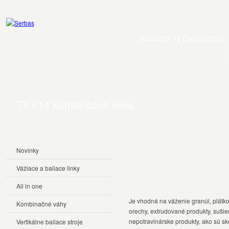
BALIACE TECHNOLÓGIE
TY-P14 Kombinačná váha
Novinky
Vážiace a baliace linky
All in one
Je vhodná na váženie granúl, plátkov
Kombinačné váhy
orechy, extrudované produkty, sušie
nepotravinárske produkty, ako sú skr
Vertikálne baliace stroje