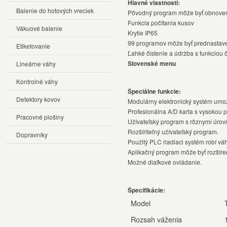
Hlavné vlastnosti:
Balenie do hotových vreciek
Pôvodný program môže byť obnove
Funkcia počítania kusov
Vákuové balenie
Krytie IP65
99 programov môže byť prednastav
Etiketovanie
Ľahké čistenie a údržba s funkciou 
Slovenské menu
Lineárne váhy
Kontrolné váhy
Špeciálne funkcie:
Detektory kovov
Modulárny elektronický systém umož
Profesionálna A/D karta s vysokou p
Pracovné plošiny
Užívateľský program s rôznymi úrovňa
Rozšíriteľný užívateľský program.
Dopravníky
Použitý PLC riadiaci systém robí v
Aplikačný program môže byť rozšíre
Možné diaľkové ovládanie.
Špecifikácie:
Model
Rozsah váženia